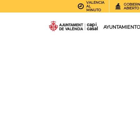
VALENCIA
GOBIER
AL
ABIERTO
MINUTO
AYUNTAMIENT