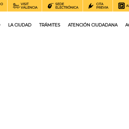
NO
VISIT
SEDE
CITA
A
VALENCIA
ELECTRÓNICA
PREVIA
O
LA CIUDAD
TRÁMITES
ATENCIÓN CIUDADANA
A