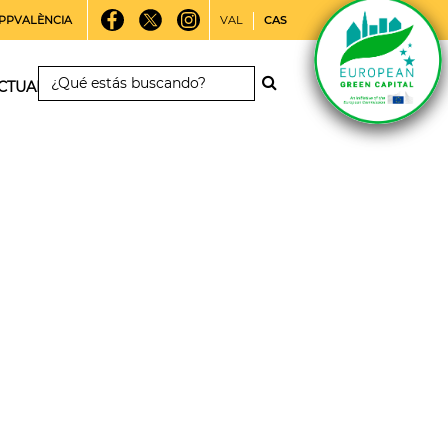
PPVALÈNCIA
VAL
CAS
CTUALIDAD