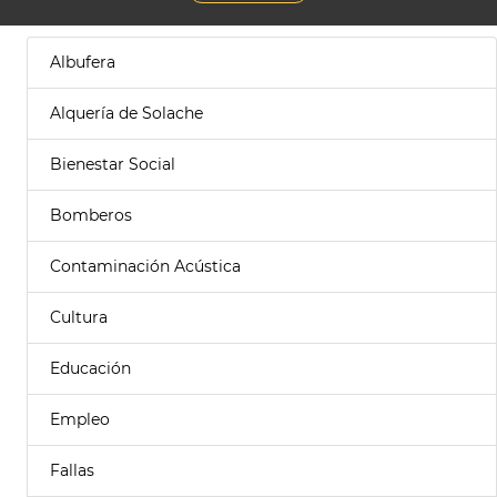
Albufera
Alquería de Solache
Bienestar Social
Bomberos
Contaminación Acústica
Cultura
Educación
Empleo
Fallas