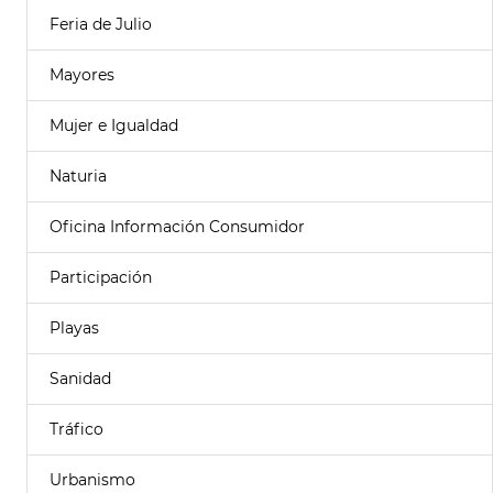
Feria de Julio
Mayores
Mujer e Igualdad
Naturia
Oficina Información Consumidor
Participación
Playas
Sanidad
Tráfico
Urbanismo