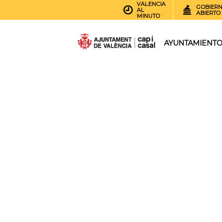
VALENCIA
GOBIER
AL
ABIERTO
MINUTO
AYUNTAMIENT