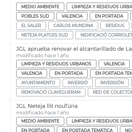
MEDIO AMBIENTE
LIMPIEZA Y RESIDUOS URB
POBLES SUD
VALENCIA
EN PORTADA
EL SALER
CARLOS MUNDINA
RESIDUS
NETEJA PLATGES SUD
NIDIFICACIÓ CORRIOLE
JGL aprueba renovar el alcantarillado de La
modificado hace 1 año
LIMPIEZA Y RESIDUOS URBANOS
VALENCIA
VALENCIA
EN PORTADA
EN PORTADA TE
AYUNTAMIENTO
INVERSIÓ
INVERSIÓN
RENOVACIÓ CLAVEGUERAM
RED DE COLECTO
JGL Neteja llit nouTúria
modificado hace 1 año
MEDIO AMBIENTE
LIMPIEZA Y RESIDUOS URB
EN PORTADA
EN PORTADA TEMÁTICA
NO