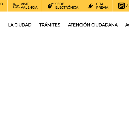
NO
VISIT
SEDE
CITA
A
VALENCIA
ELECTRÓNICA
PREVIA
O
LA CIUDAD
TRÁMITES
ATENCIÓN CIUDADANA
A