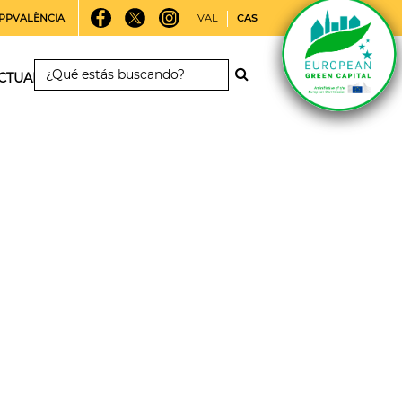
PPVALÈNCIA
VAL
CAS
CTUALIDAD