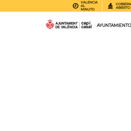
VALENCIA
GOBIER
AL
ABIERTO
MINUTO
AYUNTAMIENT