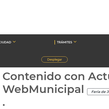
CIUDAD
TRÁMITES
Desplegar
Contenido con Act
WebMunicipal
Feria de J
.