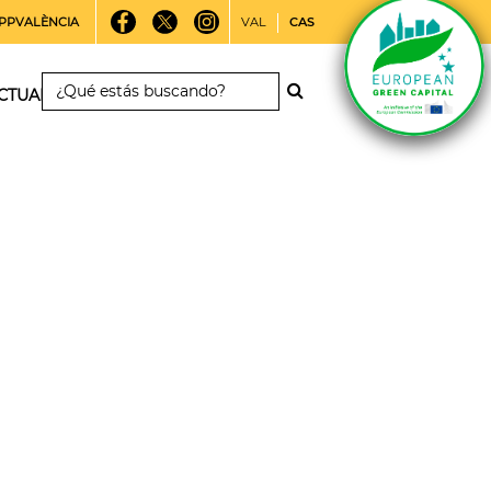
PPVALÈNCIA
VAL
CAS
CTUALIDAD