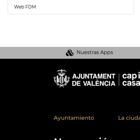
Web FDM
Nuestras Apps
Ayuntamiento
La ciud