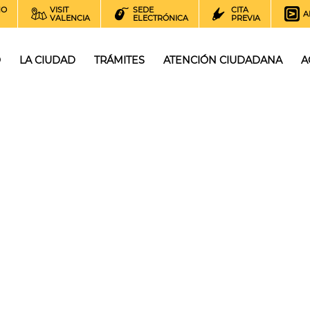
NO
VISIT
SEDE
CITA
A
VALENCIA
ELECTRÓNICA
PREVIA
O
LA CIUDAD
TRÁMITES
ATENCIÓN CIUDADANA
A