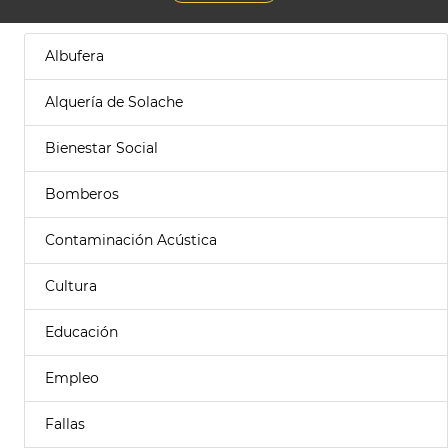
Albufera
Alquería de Solache
Bienestar Social
Bomberos
Contaminación Acústica
Cultura
Educación
Empleo
Fallas