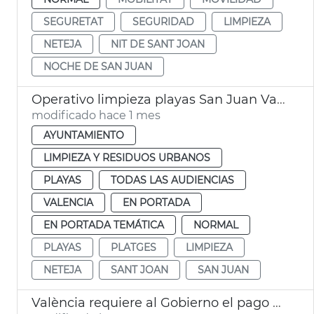
SEGURETAT
SEGURIDAD
LIMPIEZA
NETEJA
NIT DE SANT JOAN
NOCHE DE SAN JUAN
Operativo limpieza playas San Juan València
modificado hace 1 mes
AYUNTAMIENTO
LIMPIEZA Y RESIDUOS URBANOS
PLAYAS
TODAS LAS AUDIENCIAS
VALENCIA
EN PORTADA
EN PORTADA TEMÁTICA
NORMAL
PLAYAS
PLATGES
LIMPIEZA
NETEJA
SANT JOAN
SAN JUAN
València requiere al Gobierno el pago de la limpieza de las playas por la dana