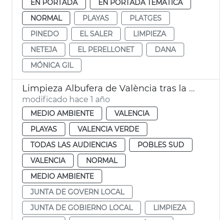
EN PORTADA
EN PORTADA TEMÁTICA
NORMAL
PLAYAS
PLATGES
PINEDO
EL SALER
LIMPIEZA
NETEJA
EL PERELLONET
DANA
MÓNICA GIL
Limpieza Albufera de València tras la dana
modificado hace 1 año
MEDIO AMBIENTE
VALENCIA
PLAYAS
VALENCIA VERDE
TODAS LAS AUDIENCIAS
POBLES SUD
VALENCIA
NORMAL
MEDIO AMBIENTE
JUNTA DE GOVERN LOCAL
JUNTA DE GOBIERNO LOCAL
LIMPIEZA