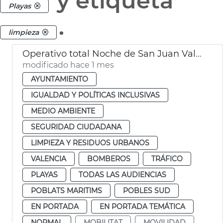
y etiqueta
Playas
.
limpieza
Operativo total Noche de San Juan València. Movilidad, limpieza y seguridad
modificado hace 1 mes
AYUNTAMIENTO
IGUALDAD Y POLÍTICAS INCLUSIVAS
MEDIO AMBIENTE
SEGURIDAD CIUDADANA
LIMPIEZA Y RESIDUOS URBANOS
VALENCIA
BOMBEROS
TRÁFICO
PLAYAS
TODAS LAS AUDIENCIAS
POBLATS MARITIMS
POBLES SUD
EN PORTADA
EN PORTADA TEMÁTICA
NORMAL
MOBILITAT
MOVILIDAD