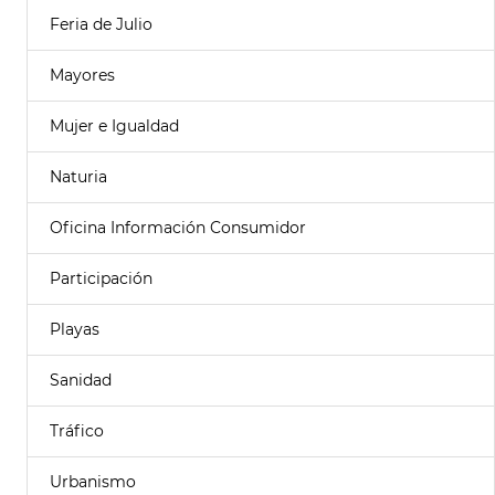
Feria de Julio
Mayores
Mujer e Igualdad
Naturia
Oficina Información Consumidor
Participación
Playas
Sanidad
Tráfico
Urbanismo