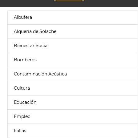
Albufera
Alquería de Solache
Bienestar Social
Bomberos
Contaminación Acústica
Cultura
Educación
Empleo
Fallas