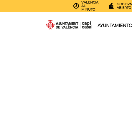
VALENCIA
GOBIER
AL
ABIERTO
MINUTO
AYUNTAMIENT