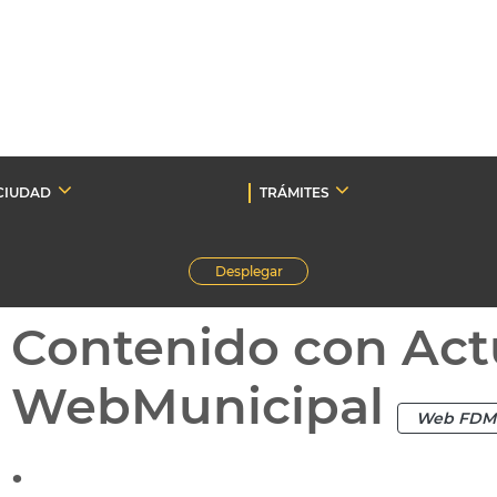
CIUDAD
TRÁMITES
Desplegar
Contenido con Act
WebMunicipal
Web FDM
.