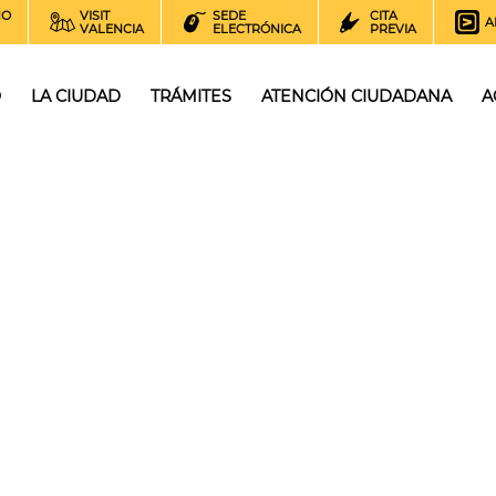
NO
VISIT
SEDE
CITA
A
VALENCIA
ELECTRÓNICA
PREVIA
O
LA CIUDAD
TRÁMITES
ATENCIÓN CIUDADANA
A