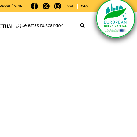
PPVALÈNCIA
VAL
CAS
CTUALIDAD