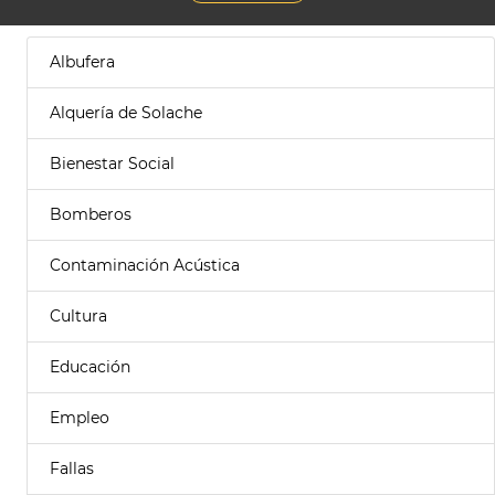
Albufera
Alquería de Solache
Bienestar Social
Bomberos
Contaminación Acústica
Cultura
Educación
Empleo
Fallas