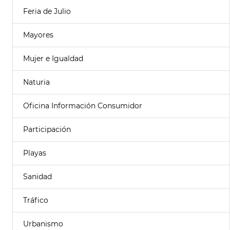
Feria de Julio
Mayores
Mujer e Igualdad
Naturia
Oficina Información Consumidor
Participación
Playas
Sanidad
Tráfico
Urbanismo