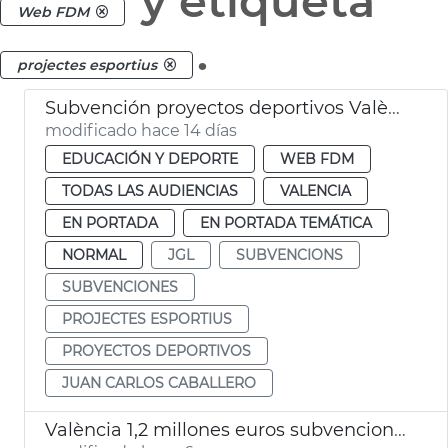
y etiqueta
Web FDM
.
projectes esportius
Subvención proyectos deportivos València
modificado hace 14 días
EDUCACIÓN Y DEPORTE
WEB FDM
TODAS LAS AUDIENCIAS
VALENCIA
EN PORTADA
EN PORTADA TEMÁTICA
NORMAL
JGL
SUBVENCIONS
SUBVENCIONES
PROJECTES ESPORTIUS
PROYECTOS DEPORTIVOS
JUAN CARLOS CABALLERO
València 1,2 millones euros subvenciones proyectos deportivos