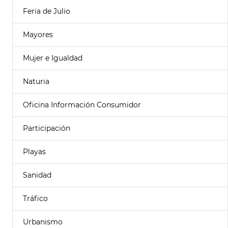
Feria de Julio
Mayores
Mujer e Igualdad
Naturia
Oficina Información Consumidor
Participación
Playas
Sanidad
Tráfico
Urbanismo