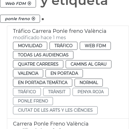
y etiqueta
Web FDM
.
ponle freno
Tráfico Carrera Ponle freno València
modificado hace 1 mes
MOVILIDAD
TRÁFICO
WEB FDM
TODAS LAS AUDIENCIAS
QUATRE CARRERES
CAMINS AL GRAU
VALENCIA
EN PORTADA
EN PORTADA TEMÁTICA
NORMAL
TRÁFICO
TRÀNSIT
PENYA ROJA
PONLE FRENO
CIUTAT DE LES ARTS Y LES CIÈNCIES
Carrera Ponle Freno València