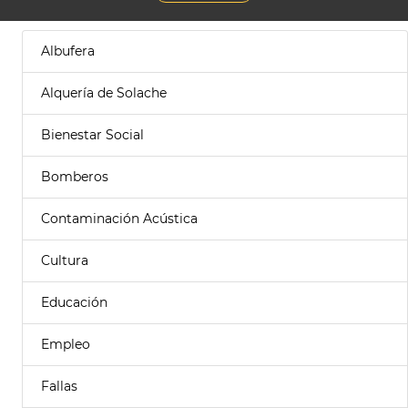
Albufera
Alquería de Solache
Bienestar Social
Bomberos
Contaminación Acústica
Cultura
Educación
Empleo
Fallas