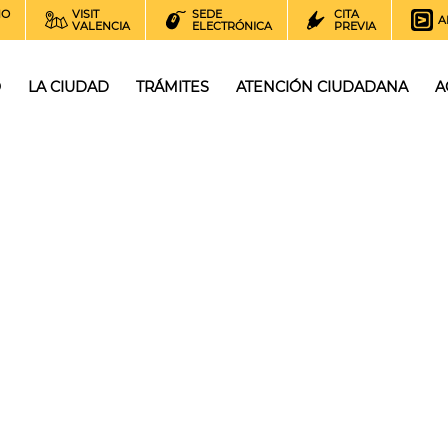
NO
VISIT
SEDE
CITA
A
VALENCIA
ELECTRÓNICA
PREVIA
O
LA CIUDAD
TRÁMITES
ATENCIÓN CIUDADANA
A