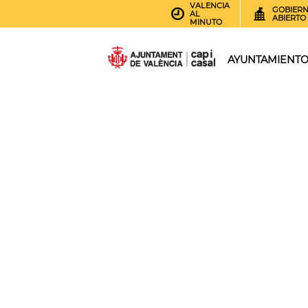
VALENCIA
GOBIER
AL
ABIERTO
MINUTO
AYUNTAMIENT