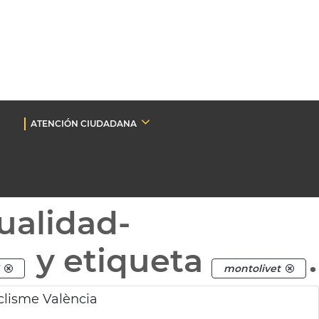
ATENCIÓN CIUDADANA
ualidad-
y etiqueta
.
montolivet
clisme València