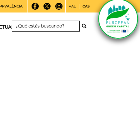
PPVALÈNCIA
VAL
CAS
CTUALIDAD