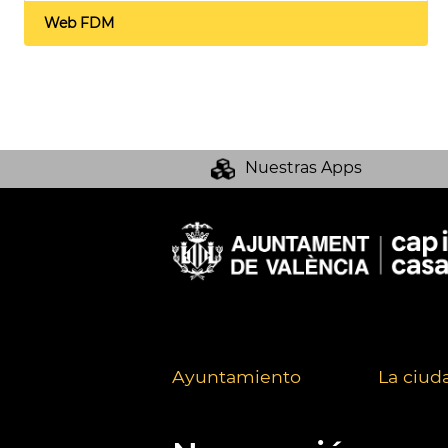
Web FDM
Nuestras Apps
Ayuntamiento
La ciud