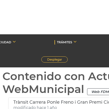
CIUDAD
TRÁMITES
Desplegar
Contenido con Act
WebMunicipal
Web FDM
Trànsit Carrera Ponle Freno i Gran Premi Ci
modificado hace 1 año