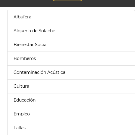
Albufera
Alquería de Solache
Bienestar Social
Bomberos
Contaminación Acústica
Cultura
Educación
Empleo
Fallas