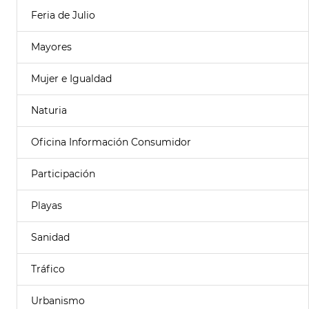
Feria de Julio
Mayores
Mujer e Igualdad
Naturia
Oficina Información Consumidor
Participación
Playas
Sanidad
Tráfico
Urbanismo