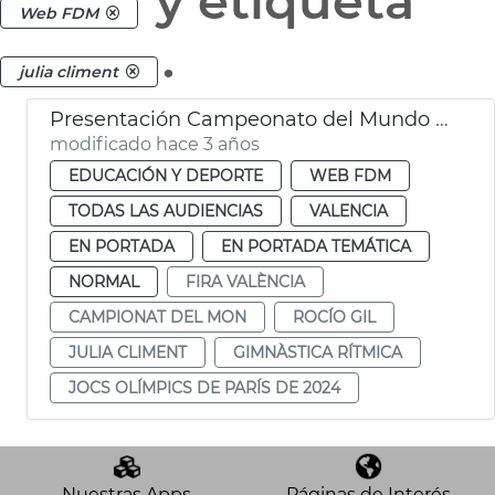
y etiqueta
Web FDM
.
julia climent
Presentación Campeonato del Mundo de Gimnasia Rítmica
modificado hace 3 años
EDUCACIÓN Y DEPORTE
WEB FDM
TODAS LAS AUDIENCIAS
VALENCIA
EN PORTADA
EN PORTADA TEMÁTICA
NORMAL
FIRA VALÈNCIA
CAMPIONAT DEL MON
ROCÍO GIL
JULIA CLIMENT
GIMNÀSTICA RÍTMICA
JOCS OLÍMPICS DE PARÍS DE 2024
Nuestras Apps
Páginas de Interés