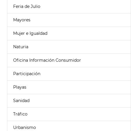
Feria de Julio
Mayores
Mujer e Igualdad
Naturia
Oficina Información Consumidor
Participación
Playas
Sanidad
Tráfico
Urbanismo