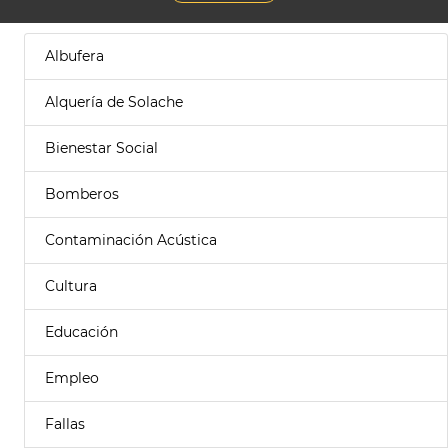
Albufera
Alquería de Solache
Bienestar Social
Bomberos
Contaminación Acústica
Cultura
Educación
Empleo
Fallas