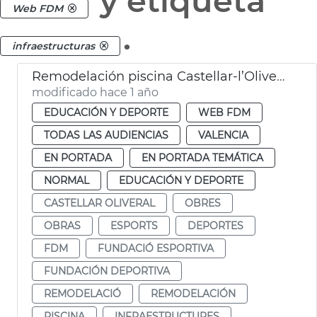
y etiqueta
Web FDM
.
infraestructuras
Remodelación piscina Castellar-l’Oliveral
modificado hace 1 año
EDUCACIÓN Y DEPORTE
WEB FDM
TODAS LAS AUDIENCIAS
VALENCIA
EN PORTADA
EN PORTADA TEMÁTICA
NORMAL
EDUCACIÓN Y DEPORTE
CASTELLAR OLIVERAL
OBRES
OBRAS
ESPORTS
DEPORTES
FDM
FUNDACIÓ ESPORTIVA
FUNDACIÓN DEPORTIVA
REMODELACIÓ
REMODELACIÓN
PISCINA
INFRAESTRUCTURES