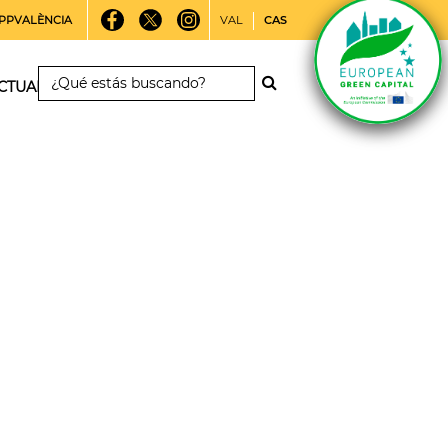
PPVALÈNCIA
VAL
CAS
CTUALIDAD