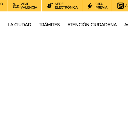
NO
VISIT
SEDE
CITA
A
VALENCIA
ELECTRÓNICA
PREVIA
O
LA CIUDAD
TRÁMITES
ATENCIÓN CIUDADANA
A