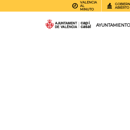
VALENCIA
GOBIER
AL
ABIERTO
MINUTO
AYUNTAMIENT