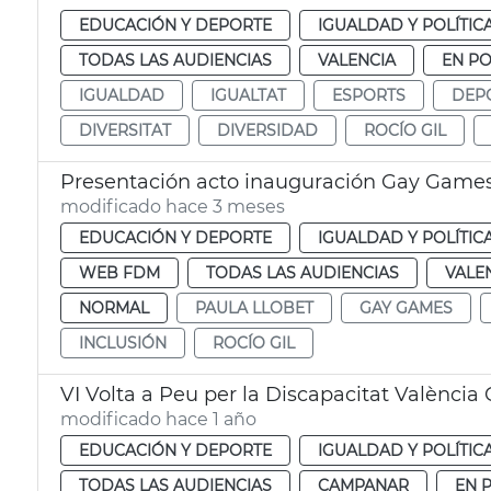
EDUCACIÓN Y DEPORTE
IGUALDAD Y POLÍTIC
TODAS LAS AUDIENCIAS
VALENCIA
EN P
IGUALDAD
IGUALTAT
ESPORTS
DEP
DIVERSITAT
DIVERSIDAD
ROCÍO GIL
Presentación acto inauguración Gay Games
modificado hace 3 meses
EDUCACIÓN Y DEPORTE
IGUALDAD Y POLÍTIC
WEB FDM
TODAS LAS AUDIENCIAS
VALE
NORMAL
PAULA LLOBET
GAY GAMES
INCLUSIÓN
ROCÍO GIL
VI Volta a Peu per la Discapacitat Valènci
modificado hace 1 año
EDUCACIÓN Y DEPORTE
IGUALDAD Y POLÍTIC
TODAS LAS AUDIENCIAS
CAMPANAR
EN 