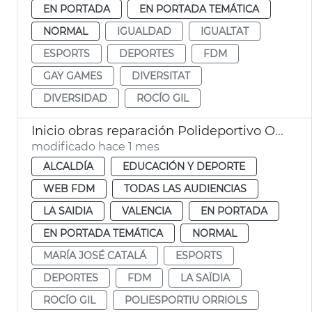
EN PORTADA
EN PORTADA TEMÁTICA
NORMAL
IGUALDAD
IGUALTAT
ESPORTS
DEPORTES
FDM
GAY GAMES
DIVERSITAT
DIVERSIDAD
ROCÍO GIL
Inicio obras reparación Polideportivo Orriols València
modificado hace 1 mes
ALCALDÍA
EDUCACIÓN Y DEPORTE
WEB FDM
TODAS LAS AUDIENCIAS
LA SAIDIA
VALENCIA
EN PORTADA
EN PORTADA TEMÁTICA
NORMAL
MARÍA JOSÉ CATALÁ
ESPORTS
DEPORTES
FDM
LA SAÏDIA
ROCÍO GIL
POLIESPORTIU ORRIOLS