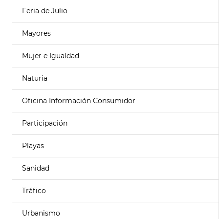
Feria de Julio
Mayores
Mujer e Igualdad
Naturia
Oficina Información Consumidor
Participación
Playas
Sanidad
Tráfico
Urbanismo