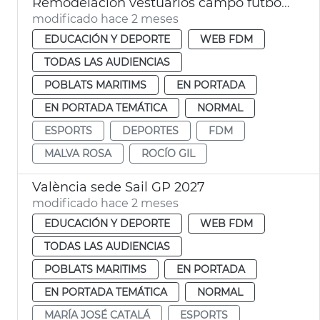
Remodelación vestuarios campo futbol la Malva-rosa València
modificado hace 2 meses
EDUCACIÓN Y DEPORTE
WEB FDM
TODAS LAS AUDIENCIAS
POBLATS MARITIMS
EN PORTADA
EN PORTADA TEMÁTICA
NORMAL
ESPORTS
DEPORTES
FDM
MALVA ROSA
ROCÍO GIL
València sede Sail GP 2027
modificado hace 2 meses
EDUCACIÓN Y DEPORTE
WEB FDM
TODAS LAS AUDIENCIAS
POBLATS MARITIMS
EN PORTADA
EN PORTADA TEMÁTICA
NORMAL
MARÍA JOSÉ CATALÁ
ESPORTS