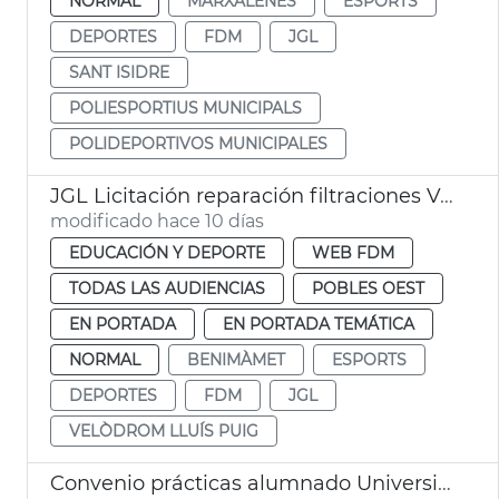
NORMAL
MARXALENES
ESPORTS
DEPORTES
FDM
JGL
SANT ISIDRE
POLIESPORTIUS MUNICIPALS
POLIDEPORTIVOS MUNICIPALES
JGL Licitación reparación filtraciones Velódromo València
modificado hace 10 días
EDUCACIÓN Y DEPORTE
WEB FDM
TODAS LAS AUDIENCIAS
POBLES OEST
EN PORTADA
EN PORTADA TEMÁTICA
NORMAL
BENIMÀMET
ESPORTS
DEPORTES
FDM
JGL
VELÒDROM LLUÍS PUIG
Convenio prácticas alumnado Universidad Católica FDM València