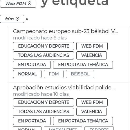
y etiqueta
Web FDM
.
fdm
Campeonato europeo sub-23 béisbol València
modificado hace 6 días
EDUCACIÓN Y DEPORTE
WEB FDM
TODAS LAS AUDIENCIAS
VALENCIA
EN PORTADA
EN PORTADA TEMÁTICA
NORMAL
FDM
BÉISBOL
Aprobación estudios viabilidad polideportivos San Isidro Marxalenes
modificado hace 10 días
EDUCACIÓN Y DEPORTE
WEB FDM
TODAS LAS AUDIENCIAS
VALENCIA
EN PORTADA
EN PORTADA TEMÁTICA