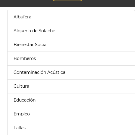
Albufera
Alquería de Solache
Bienestar Social
Bomberos
Contaminación Acústica
Cultura
Educación
Empleo
Fallas