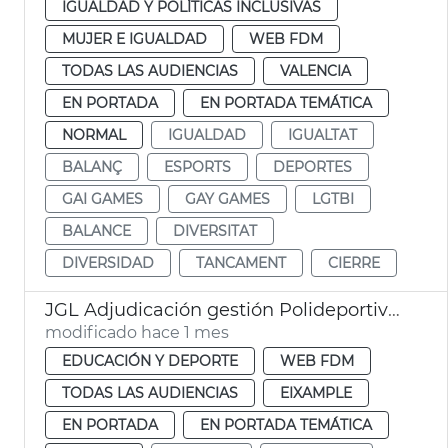
IGUALDAD Y POLÍTICAS INCLUSIVAS
MUJER E IGUALDAD
WEB FDM
TODAS LAS AUDIENCIAS
VALENCIA
EN PORTADA
EN PORTADA TEMÁTICA
NORMAL
IGUALDAD
IGUALTAT
BALANÇ
ESPORTS
DEPORTES
GAI GAMES
GAY GAMES
LGTBI
BALANCE
DIVERSITAT
DIVERSIDAD
TANCAMENT
CIERRE
JGL Adjudicación gestión Polideportivo Parc Central
modificado hace 1 mes
EDUCACIÓN Y DEPORTE
WEB FDM
TODAS LAS AUDIENCIAS
EIXAMPLE
EN PORTADA
EN PORTADA TEMÁTICA