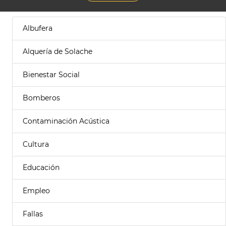
Albufera
Alquería de Solache
Bienestar Social
Bomberos
Contaminación Acústica
Cultura
Educación
Empleo
Fallas