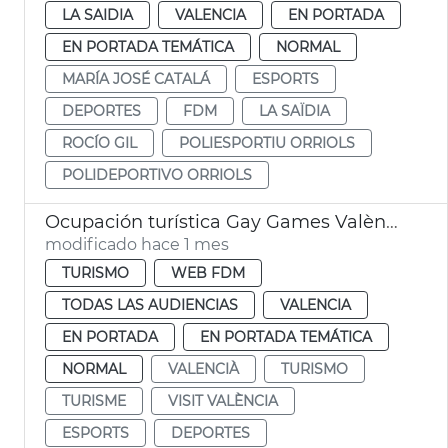
LA SAIDIA
VALENCIA
EN PORTADA
EN PORTADA TEMÁTICA
NORMAL
MARÍA JOSÉ CATALÁ
ESPORTS
DEPORTES
FDM
LA SAÏDIA
ROCÍO GIL
POLIESPORTIU ORRIOLS
POLIDEPORTIVO ORRIOLS
Ocupación turística Gay Games València 2026
modificado hace 1 mes
TURISMO
WEB FDM
TODAS LAS AUDIENCIAS
VALENCIA
EN PORTADA
EN PORTADA TEMÁTICA
NORMAL
VALENCIÀ
TURISMO
TURISME
VISIT VALÈNCIA
ESPORTS
DEPORTES