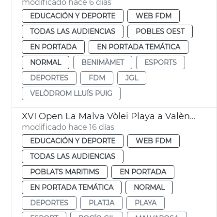
modificado hace 6 días
EDUCACIÓN Y DEPORTE
WEB FDM
TODAS LAS AUDIENCIAS
POBLES OEST
EN PORTADA
EN PORTADA TEMÁTICA
NORMAL
BENIMÀMET
ESPORTS
DEPORTES
FDM
JGL
VELÒDROM LLUÍS PUIG
XVI Open La Malva Vòlei Playa a València
modificado hace 16 días
EDUCACIÓN Y DEPORTE
WEB FDM
TODAS LAS AUDIENCIAS
POBLATS MARITIMS
EN PORTADA
EN PORTADA TEMÁTICA
NORMAL
DEPORTES
PLATJA
PLAYA