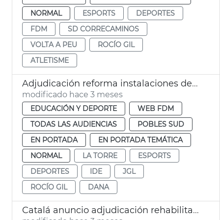
NORMAL
ESPORTS
DEPORTES
FDM
SD CORRECAMINOS
VOLTA A PEU
ROCÍO GIL
ATLETISME
Adjudicación reforma instalaciones deportivas la Torre València
modificado hace 3 meses
EDUCACIÓN Y DEPORTE
WEB FDM
TODAS LAS AUDIENCIAS
POBLES SUD
EN PORTADA
EN PORTADA TEMÁTICA
NORMAL
LA TORRE
ESPORTS
DEPORTES
IDE
JGL
ROCÍO GIL
DANA
Catalá anuncio adjudicación rehabilitación complejo deportivo Abastos