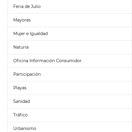
Feria de Julio
Mayores
Mujer e Igualdad
Naturia
Oficina Información Consumidor
Participación
Playas
Sanidad
Tráfico
Urbanismo