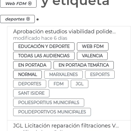
y etiqueta
Web FDM
.
deportes
Aprobación estudios viabilidad polideportivos San Isidro Marxalenes
modificado hace 6 días
EDUCACIÓN Y DEPORTE
WEB FDM
TODAS LAS AUDIENCIAS
VALENCIA
EN PORTADA
EN PORTADA TEMÁTICA
NORMAL
MARXALENES
ESPORTS
DEPORTES
FDM
JGL
SANT ISIDRE
POLIESPORTIUS MUNICIPALS
POLIDEPORTIVOS MUNICIPALES
JGL Licitación reparación filtraciones Velódromo València