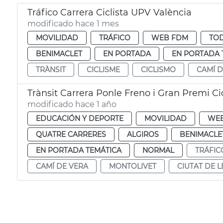
Tráfico Carrera Ciclista UPV València
modificado hace 1 mes
MOVILIDAD
TRÁFICO
WEB FDM
TOD
BENIMACLET
EN PORTADA
EN PORTADA 
TRÀNSIT
CICLISME
CICLISMO
CAMÍ D
Trànsit Carrera Ponle Freno i Gran Premi Ci
modificado hace 1 año
EDUCACIÓN Y DEPORTE
MOVILIDAD
WE
QUATRE CARRERES
ALGIROS
BENIMACLE
EN PORTADA TEMÁTICA
NORMAL
TRÁFIC
CAMÍ DE VERA
MONTOLIVET
CIUTAT DE L