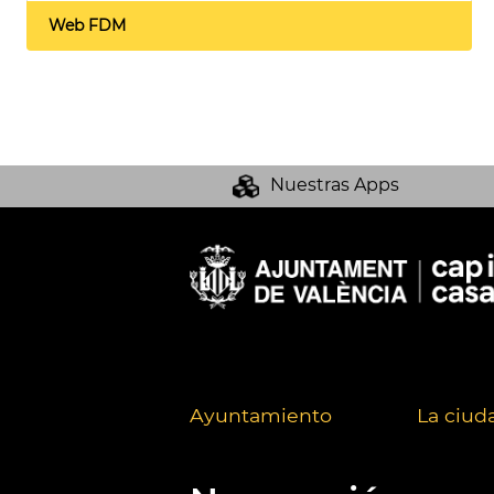
Web FDM
Nuestras Apps
Ayuntamiento
La ciud