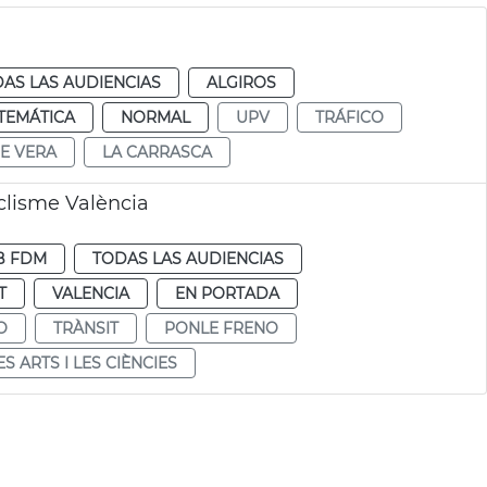
AS LAS AUDIENCIAS
ALGIROS
TEMÁTICA
NORMAL
UPV
TRÁFICO
E VERA
LA CARRASCA
clisme València
B FDM
TODAS LAS AUDIENCIAS
T
VALENCIA
EN PORTADA
O
TRÀNSIT
PONLE FRENO
ES ARTS I LES CIÈNCIES