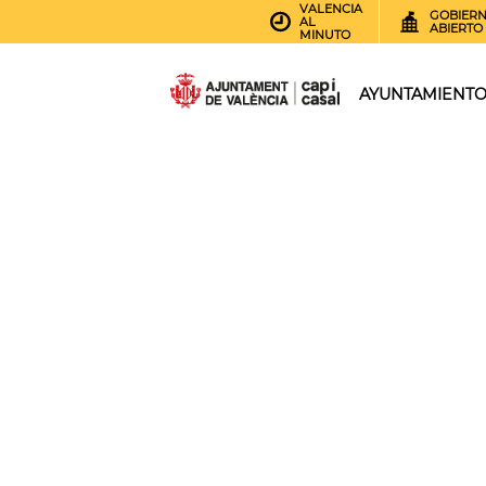
VALENCIA
GOBIER
AL
ABIERTO
MINUTO
AYUNTAMIENT