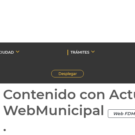
CIUDAD
TRÁMITES
Desplegar
Contenido con Act
WebMunicipal
Web FDM
.