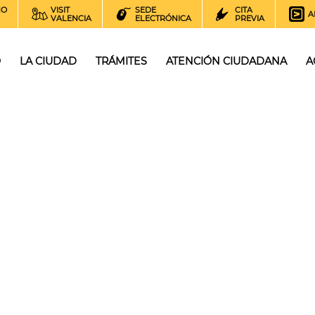
NO
VISIT
SEDE
CITA
A
VALENCIA
ELECTRÓNICA
PREVIA
O
LA CIUDAD
TRÁMITES
ATENCIÓN CIUDADANA
A