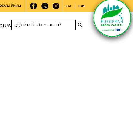
PPVALÈNCIA
VAL
CAS
CTUALIDAD