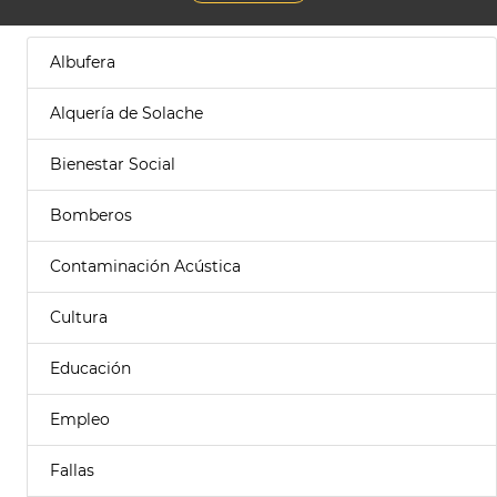
Albufera
Alquería de Solache
Bienestar Social
Bomberos
Contaminación Acústica
Cultura
Educación
Empleo
Fallas