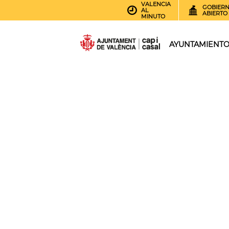
VALENCIA
GOBIER
AL
ABIERTO
MINUTO
AYUNTAMIENT