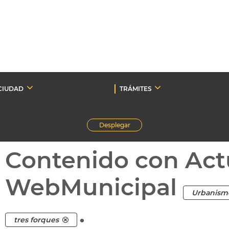
CIUDAD
TRÁMITES
Desplegar
Contenido con Act
WebMunicipal
Urbanism
.
tres forques