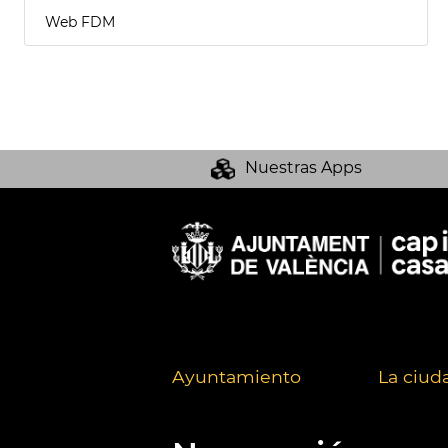
Web FDM
Nuestras Apps
Ayuntamiento
La ciud