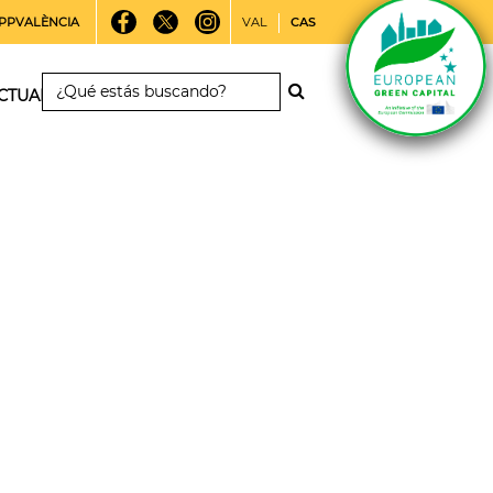
PPVALÈNCIA
VAL
CAS
CTUALIDAD