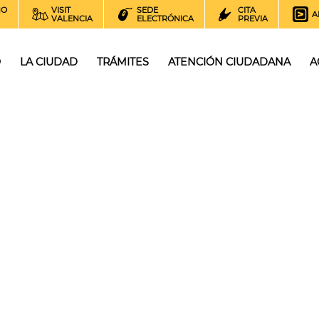
NO
VISIT
SEDE
CITA
A
VALENCIA
ELECTRÓNICA
PREVIA
O
LA CIUDAD
TRÁMITES
ATENCIÓN CIUDADANA
A