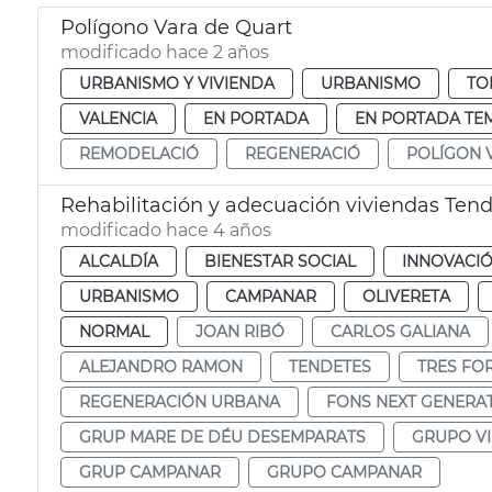
Polígono Vara de Quart
modificado hace 2 años
URBANISMO Y VIVIENDA
URBANISMO
TO
VALENCIA
EN PORTADA
EN PORTADA TE
REMODELACIÓ
REGENERACIÓ
POLÍGON 
Rehabilitación y adecuación viviendas Tend
modificado hace 4 años
ALCALDÍA
BIENESTAR SOCIAL
INNOVACI
URBANISMO
CAMPANAR
OLIVERETA
NORMAL
JOAN RIBÓ
CARLOS GALIANA
ALEJANDRO RAMON
TENDETES
TRES FO
REGENERACIÓN URBANA
FONS NEXT GENERA
GRUP MARE DE DÉU DESEMPARATS
GRUPO V
GRUP CAMPANAR
GRUPO CAMPANAR