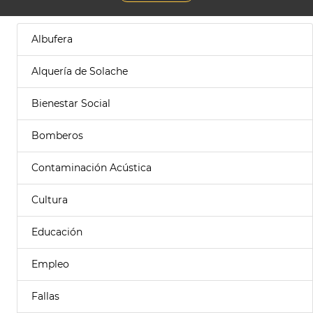
Albufera
Alquería de Solache
Bienestar Social
Bomberos
Contaminación Acústica
Cultura
Educación
Empleo
Fallas