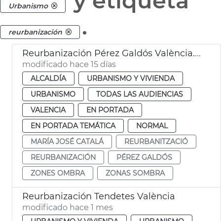
y etiqueta
Urbanismo
.
reurbanización
Reurbanización Pérez Galdós València. Zonas sombra
modificado hace 15 días
ALCALDÍA
URBANISMO Y VIVIENDA
URBANISMO
TODAS LAS AUDIENCIAS
VALENCIA
EN PORTADA
EN PORTADA TEMÁTICA
NORMAL
MARÍA JOSÉ CATALÁ
REURBANITZACIÓ
REURBANIZACIÓN
PÉREZ GALDÓS
ZONES OMBRA
ZONAS SOMBRA
Reurbanización Tendetes València
modificado hace 1 mes