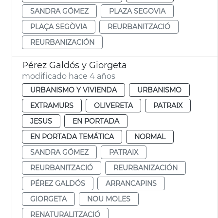
SANDRA GÓMEZ
PLAZA SEGOVIA
PLAÇA SEGÒVIA
REURBANITZACIÓ
REURBANIZACIÓN
Pérez Galdós y Giorgeta
modificado hace 4 años
URBANISMO Y VIVIENDA
URBANISMO
EXTRAMURS
OLIVERETA
PATRAIX
JESUS
EN PORTADA
EN PORTADA TEMÁTICA
NORMAL
SANDRA GÓMEZ
PATRAIX
REURBANITZACIÓ
REURBANIZACIÓN
PÉREZ GALDÓS
ARRANCAPINS
GIORGETA
NOU MOLES
RENATURALITZACIÓ