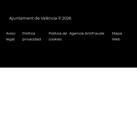
Ajuntament de València ©
2026
Aviso
Política
Política de
Agencia Antifraude
Mapa
legal
privacidad
cookies
Web