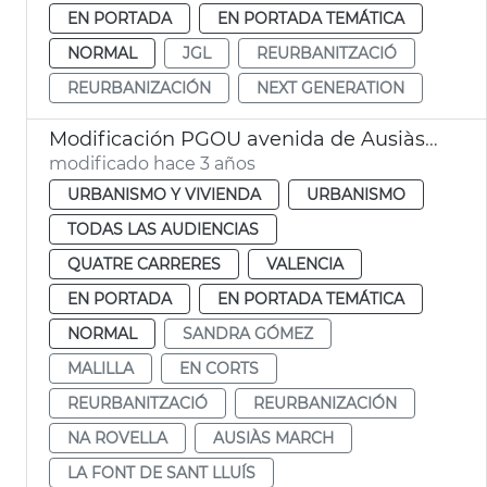
EN PORTADA
EN PORTADA TEMÁTICA
NORMAL
JGL
REURBANITZACIÓ
REURBANIZACIÓN
NEXT GENERATION
Modificación PGOU avenida de Ausiàs March
modificado hace 3 años
URBANISMO Y VIVIENDA
URBANISMO
TODAS LAS AUDIENCIAS
QUATRE CARRERES
VALENCIA
EN PORTADA
EN PORTADA TEMÁTICA
NORMAL
SANDRA GÓMEZ
MALILLA
EN CORTS
REURBANITZACIÓ
REURBANIZACIÓN
NA ROVELLA
AUSIÀS MARCH
LA FONT DE SANT LLUÍS