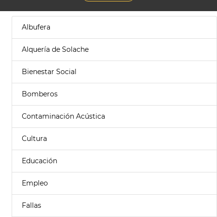
Albufera
Alquería de Solache
Bienestar Social
Bomberos
Contaminación Acústica
Cultura
Educación
Empleo
Fallas