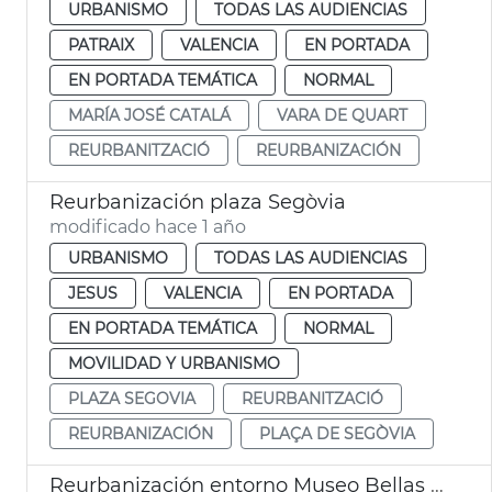
URBANISMO
TODAS LAS AUDIENCIAS
PATRAIX
VALENCIA
EN PORTADA
EN PORTADA TEMÁTICA
NORMAL
MARÍA JOSÉ CATALÁ
VARA DE QUART
REURBANITZACIÓ
REURBANIZACIÓN
Reurbanización plaza Segòvia
modificado hace 1 año
URBANISMO
TODAS LAS AUDIENCIAS
JESUS
VALENCIA
EN PORTADA
EN PORTADA TEMÁTICA
NORMAL
MOVILIDAD Y URBANISMO
PLAZA SEGOVIA
REURBANITZACIÓ
REURBANIZACIÓN
PLAÇA DE SEGÒVIA
Reurbanización entorno Museo Bellas Artes València