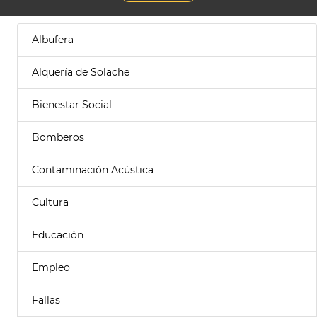
Albufera
Alquería de Solache
Bienestar Social
Bomberos
Contaminación Acústica
Cultura
Educación
Empleo
Fallas