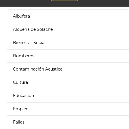
Albufera
Alquería de Solache
Bienestar Social
Bomberos
Contaminación Acústica
Cultura
Educación
Empleo
Fallas