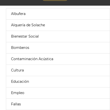
Albufera
Alquería de Solache
Bienestar Social
Bomberos
Contaminación Acústica
Cultura
Educación
Empleo
Fallas