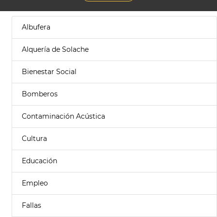
Albufera
Alquería de Solache
Bienestar Social
Bomberos
Contaminación Acústica
Cultura
Educación
Empleo
Fallas