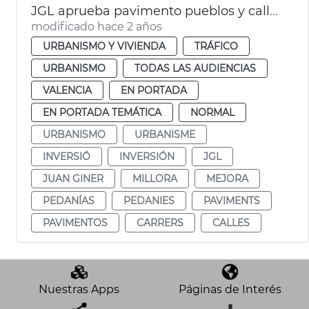
JGL aprueba pavimento pueblos y calles València
modificado hace 2 años
URBANISMO Y VIVIENDA
TRÁFICO
URBANISMO
TODAS LAS AUDIENCIAS
VALENCIA
EN PORTADA
EN PORTADA TEMÁTICA
NORMAL
URBANISMO
URBANISME
INVERSIÓ
INVERSIÓN
JGL
JUAN GINER
MILLORA
MEJORA
PEDANÍAS
PEDANIES
PAVIMENTS
PAVIMENTOS
CARRERS
CALLES
Nuestras Apps
Páginas de Interés