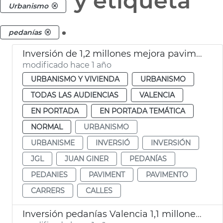
y etiqueta
Urbanismo
.
pedanías
Inversión de 1,2 millones mejora pavimento calles y caminos València y pedanías
modificado hace 1 año
URBANISMO Y VIVIENDA
URBANISMO
TODAS LAS AUDIENCIAS
VALENCIA
EN PORTADA
EN PORTADA TEMÁTICA
NORMAL
URBANISMO
URBANISME
INVERSIÓ
INVERSIÓN
JGL
JUAN GINER
PEDANÍAS
PEDANIES
PAVIMENT
PAVIMENTO
CARRERS
CALLES
Inversión pedanías Valencia 1,1 millones de euros en un año