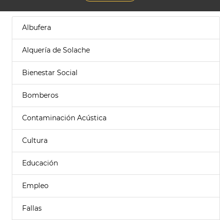
Albufera
Alquería de Solache
Bienestar Social
Bomberos
Contaminación Acústica
Cultura
Educación
Empleo
Fallas