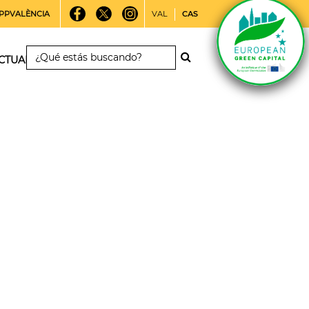
PPVALÈNCIA
VAL
CAS
CTUALIDAD