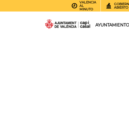
VALENCIA
GOBIER
AL
ABIERTO
MINUTO
AYUNTAMIENT