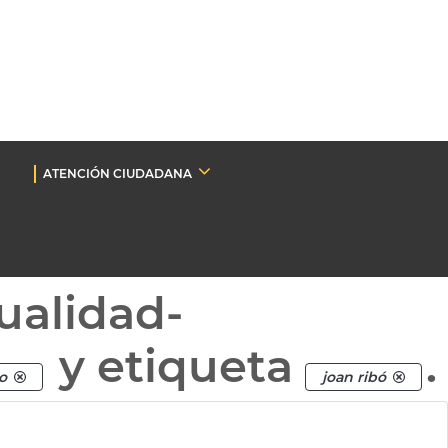
ATENCIÓN CIUDADANA
ualidad-
y etiqueta
.
o
joan ribó