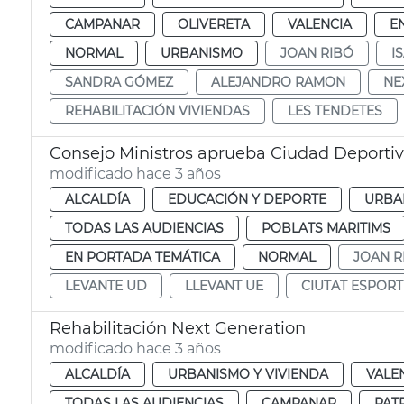
CAMPANAR
OLIVERETA
VALENCIA
E
NORMAL
URBANISMO
JOAN RIBÓ
I
SANDRA GÓMEZ
ALEJANDRO RAMON
NE
REHABILITACIÓN VIVIENDAS
LES TENDETES
Consejo Ministros aprueba Ciudad Deporti
modificado hace 3 años
ALCALDÍA
EDUCACIÓN Y DEPORTE
URBA
TODAS LAS AUDIENCIAS
POBLATS MARITIMS
EN PORTADA TEMÁTICA
NORMAL
JOAN R
LEVANTE UD
LLEVANT UE
CIUTAT ESPORT
Rehabilitación Next Generation
modificado hace 3 años
ALCALDÍA
URBANISMO Y VIVIENDA
VALE
TODAS LAS AUDIENCIAS
CAMPANAR
PAT