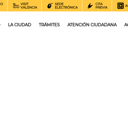
NO
VISIT
SEDE
CITA
A
VALENCIA
ELECTRÓNICA
PREVIA
O
LA CIUDAD
TRÁMITES
ATENCIÓN CIUDADANA
A