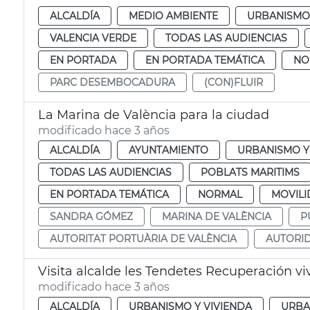
ALCALDÍA
MEDIO AMBIENTE
URBANISMO 
VALENCIA VERDE
TODAS LAS AUDIENCIAS
EN PORTADA
EN PORTADA TEMÁTICA
NO
PARC DESEMBOCADURA
(CON)FLUIR
La Marina de València para la ciudad
modificado hace 3 años
ALCALDÍA
AYUNTAMIENTO
URBANISMO Y
TODAS LAS AUDIENCIAS
POBLATS MARITIMS
EN PORTADA TEMÁTICA
NORMAL
MOVILI
SANDRA GÓMEZ
MARINA DE VALÈNCIA
P
AUTORITAT PORTUÀRIA DE VALÈNCIA
AUTORID
Visita alcalde les Tendetes Recuperación v
modificado hace 3 años
ALCALDÍA
URBANISMO Y VIVIENDA
URBA