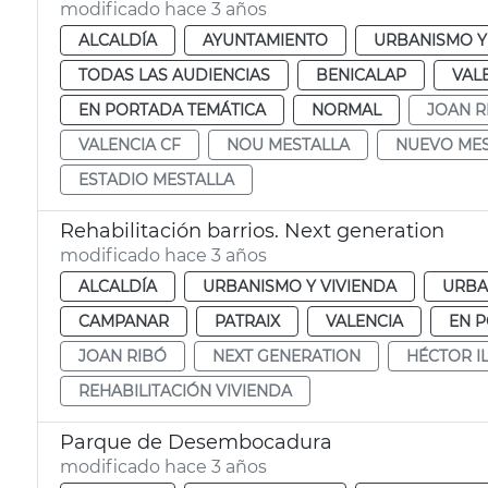
modificado hace 3 años
ALCALDÍA
AYUNTAMIENTO
URBANISMO Y
TODAS LAS AUDIENCIAS
BENICALAP
VAL
EN PORTADA TEMÁTICA
NORMAL
JOAN R
VALENCIA CF
NOU MESTALLA
NUEVO MES
ESTADIO MESTALLA
Rehabilitación barrios. Next generation
modificado hace 3 años
ALCALDÍA
URBANISMO Y VIVIENDA
URBA
CAMPANAR
PATRAIX
VALENCIA
EN 
JOAN RIBÓ
NEXT GENERATION
HÉCTOR I
REHABILITACIÓN VIVIENDA
Parque de Desembocadura
modificado hace 3 años