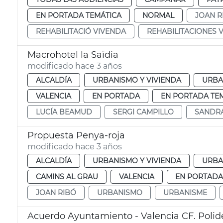
EN PORTADA TEMÁTICA
NORMAL
JOAN R
REHABILITACIÓ VIVENDA
REHABILITACIONES 
Macrohotel la Saïdia
modificado hace 3 años
ALCALDÍA
URBANISMO Y VIVIENDA
URBA
VALENCIA
EN PORTADA
EN PORTADA TE
LUCÍA BEAMUD
SERGI CAMPILLO
SANDR
Propuesta Penya-roja
modificado hace 3 años
ALCALDÍA
URBANISMO Y VIVIENDA
URBA
CAMINS AL GRAU
VALENCIA
EN PORTADA
JOAN RIBÓ
URBANISMO
URBANISME
Acuerdo Ayuntamiento - Valencia CF. Polid