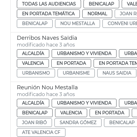
TODAS LAS AUDIENCIAS
BENICALAP
VAL
EN PORTADA TEMÁTICA
NORMAL
JOAN R
BENICALAP
NOU MESTALLA
CONVENI UR
Derribos Naves Saïdia
modificado hace 3 años
ALCALDÍA
URBANISMO Y VIVIENDA
URBA
VALENCIA
EN PORTADA
EN PORTADA TE
URBANISMO
URBANISME
NAUS SAIDIA
Reunión Nou Mestalla
modificado hace 3 años
ALCALDÍA
URBANISMO Y VIVIENDA
URBA
BENICALAP
VALENCIA
EN PORTADA
JOAN RIBÓ
SANDRA GÓMEZ
BENICALAP
ATE VALENCIA CF