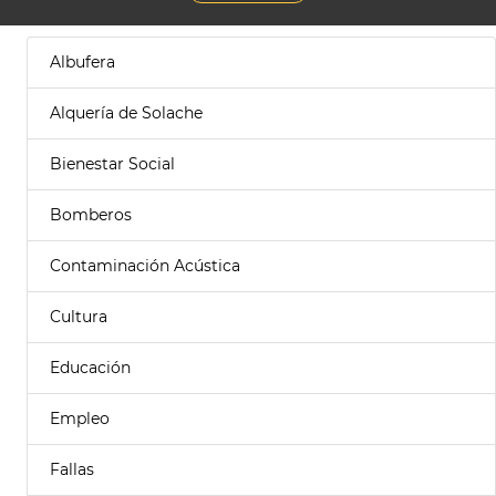
Albufera
Alquería de Solache
Bienestar Social
Bomberos
Contaminación Acústica
Cultura
Educación
Empleo
Fallas