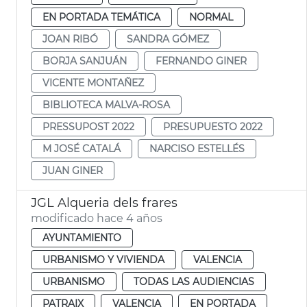
EN PORTADA TEMÁTICA
NORMAL
JOAN RIBÓ
SANDRA GÓMEZ
BORJA SANJUÁN
FERNANDO GINER
VICENTE MONTAÑEZ
BIBLIOTECA MALVA-ROSA
PRESSUPOST 2022
PRESUPUESTO 2022
M JOSÉ CATALÁ
NARCISO ESTELLÉS
JUAN GINER
JGL Alqueria dels frares
modificado hace 4 años
AYUNTAMIENTO
URBANISMO Y VIVIENDA
VALENCIA
URBANISMO
TODAS LAS AUDIENCIAS
PATRAIX
VALENCIA
EN PORTADA