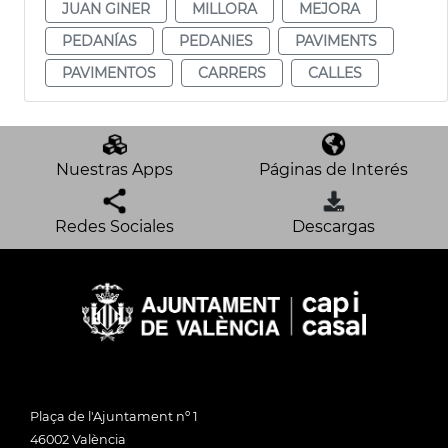
JUAN GINER
MILLORA
MEJORA
PEDANÍAS
PEDANIES
PAVIMENTS
PAVIMENTOS
CARRERS
CALLES
Nuestras Apps
Páginas de Interés
Redes Sociales
Descargas
Plaça de l'Ajuntament nº 1
46002 València