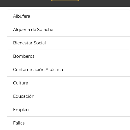
Albufera
Alquería de Solache
Bienestar Social
Bomberos
Contaminación Acústica
Cultura
Educación
Empleo
Fallas