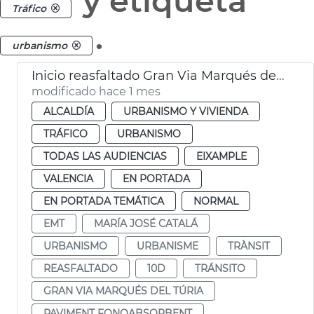
y etiqueta
Tráfico
.
urbanismo
Inicio reasfaltado Gran Via Marqués del Túria
modificado hace 1 mes
ALCALDÍA
URBANISMO Y VIVIENDA
TRÁFICO
URBANISMO
TODAS LAS AUDIENCIAS
EIXAMPLE
VALENCIA
EN PORTADA
EN PORTADA TEMÁTICA
NORMAL
EMT
MARÍA JOSÉ CATALÁ
URBANISMO
URBANISME
TRÀNSIT
REASFALTADO
10D
TRÁNSITO
GRAN VIA MARQUÉS DEL TÚRIA
PAVIMENT FONOABSORBENT