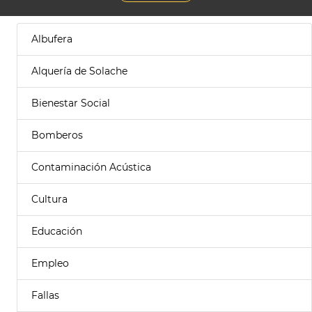
Albufera
Alquería de Solache
Bienestar Social
Bomberos
Contaminación Acústica
Cultura
Educación
Empleo
Fallas