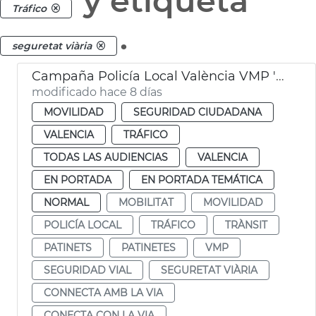
y etiqueta
Tráfico
.
seguretat viària
Campaña Policía Local València VMP 'Conecta con la vía'
modificado hace 8 días
MOVILIDAD
SEGURIDAD CIUDADANA
VALENCIA
TRÁFICO
TODAS LAS AUDIENCIAS
VALENCIA
EN PORTADA
EN PORTADA TEMÁTICA
NORMAL
MOBILITAT
MOVILIDAD
POLICÍA LOCAL
TRÁFICO
TRÀNSIT
PATINETS
PATINETES
VMP
SEGURIDAD VIAL
SEGURETAT VIÀRIA
CONNECTA AMB LA VIA
CONECTA CON LA VIA