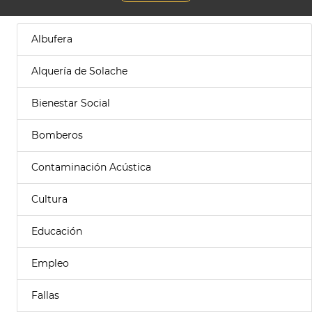
Albufera
Alquería de Solache
Bienestar Social
Bomberos
Contaminación Acústica
Cultura
Educación
Empleo
Fallas