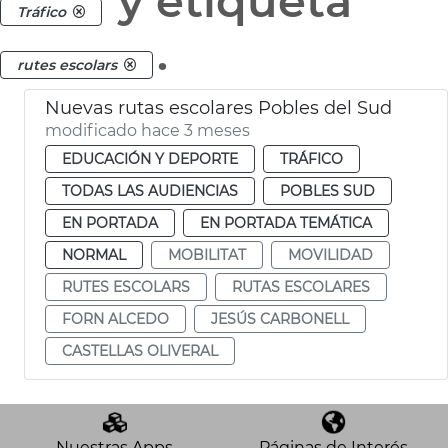
y etiqueta
Tráfico
.
rutes escolars
Nuevas rutas escolares Pobles del Sud
modificado hace 3 meses
EDUCACIÓN Y DEPORTE
TRÁFICO
TODAS LAS AUDIENCIAS
POBLES SUD
EN PORTADA
EN PORTADA TEMÁTICA
NORMAL
MOBILITAT
MOVILIDAD
RUTES ESCOLARS
RUTAS ESCOLARES
FORN ALCEDO
JESÚS CARBONELL
CASTELLAS OLIVERAL
Nuestras Apps
Páginas de Interés