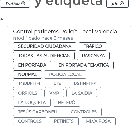
y etiqueta
Tráfico
plv
.
Control patinetes Policía Local València
modificado hace 3 meses
SEGURIDAD CIUDADANA
TRÁFICO
TODAS LAS AUDIENCIAS
RASCANYA
EN PORTADA
EN PORTADA TEMÁTICA
NORMAL
POLICÍA LOCAL
TORREFIEL
PLV
PATINETES
ORRIOLS
VMP
LA SAÏDIA
LA ROQUETA
BETERÓ
JESÚS CARBONELL
CONTROLES
CONTROLS
PETINETS
MLVA ROSA