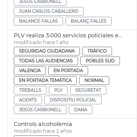
JESÚS CARBONELL
JUAN CARLOS CABALLERO
BALANCE FALLAS
BALANÇ FALLES
PLV realiza 3.000 servicios policiales en las zonas afectadas por la DANA
modificado hace 1 año
SEGURIDAD CIUDADANA
TRÁFICO
TODAS LAS AUDIENCIAS
POBLES SUD
VALENCIA
EN PORTADA
EN PORTADA TEMÁTICA
NORMAL
TREBALLS
PLV
SEGURETAT
AGENTS
DISPOSITIU POLICIAL
JESÚS CARBONELL
DANA
Controls alcoholèmia
modificado hace 2 años