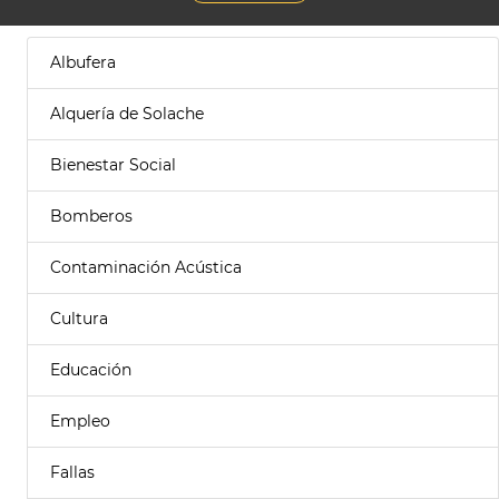
Albufera
Alquería de Solache
Bienestar Social
Bomberos
Contaminación Acústica
Cultura
Educación
Empleo
Fallas