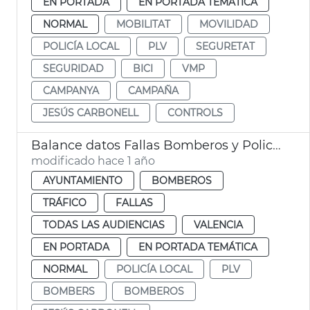
EN PORTADA
EN PORTADA TEMÁTICA
NORMAL
MOBILITAT
MOVILIDAD
POLICÍA LOCAL
PLV
SEGURETAT
SEGURIDAD
BICI
VMP
CAMPANYA
CAMPAÑA
JESÚS CARBONELL
CONTROLS
Balance datos Fallas Bomberos y Policía Local València
modificado hace 1 año
AYUNTAMIENTO
BOMBEROS
TRÁFICO
FALLAS
TODAS LAS AUDIENCIAS
VALENCIA
EN PORTADA
EN PORTADA TEMÁTICA
NORMAL
POLICÍA LOCAL
PLV
BOMBERS
BOMBEROS