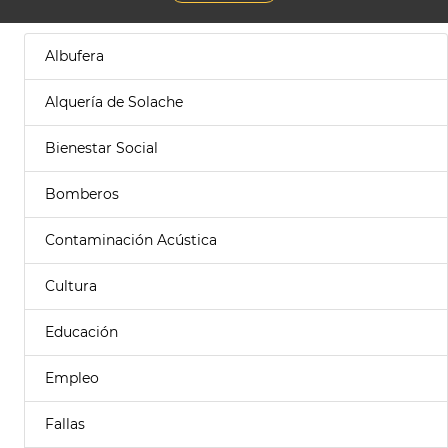
Albufera
Alquería de Solache
Bienestar Social
Bomberos
Contaminación Acústica
Cultura
Educación
Empleo
Fallas