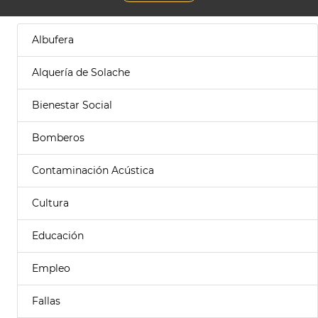
Albufera
Alquería de Solache
Bienestar Social
Bomberos
Contaminación Acústica
Cultura
Educación
Empleo
Fallas