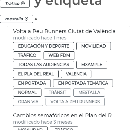
y etiqueta
Tráfico
.
mestalla
Volta a Peu Runners Ciutat de València
modificado hace 1 mes
EDUCACIÓN Y DEPORTE
MOVILIDAD
TRÁFICO
WEB FDM
TODAS LAS AUDIENCIAS
EIXAMPLE
EL PLA DEL REAL
VALENCIA
EN PORTADA
EN PORTADA TEMÁTICA
NORMAL
TRÀNSIT
MESTALLA
GRAN VIA
VOLTA A PEU RUNNERS
Cambios semafóricos en el Plan del Real València
modificado hace 3 meses