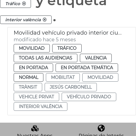
y etiqueta
Tráfico
.
interior valència
Movilidad vehículo privado interior ciudad València madriguera 4%
modificado hace 5 meses
MOVILIDAD
TRÁFICO
TODAS LAS AUDIENCIAS
VALENCIA
EN PORTADA
EN PORTADA TEMÁTICA
NORMAL
MOBILITAT
MOVILIDAD
TRÀNSIT
JESÚS CARBONELL
VEHICLE PRIVAT
VEHÍCULO PRIVADO
INTERIOR VALÈNCIA
Nuestras Apps
Páginas de Interés