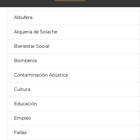
Albufera
Alquería de Solache
Bienestar Social
Bomberos
Contaminación Acústica
Cultura
Educación
Empleo
Fallas