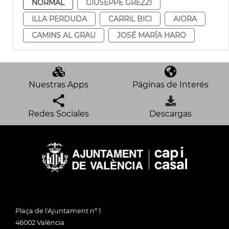
NORMAL
GIUSEPPE GREZZI
ILLA PERDUDA
CARRIL BICI
AIORA
CAMINS AL GRAU
JOSÉ MARÍA HARO
Nuestras Apps
Páginas de Interés
Redes Sociales
Descargas
Plaça de l'Ajuntament nº 1
46002 València