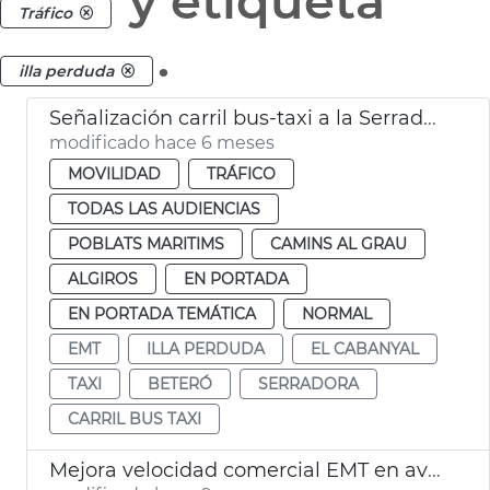
y etiqueta
Tráfico
.
illa perduda
Señalización carril bus-taxi a la Serradora València
modificado hace 6 meses
MOVILIDAD
TRÁFICO
TODAS LAS AUDIENCIAS
POBLATS MARITIMS
CAMINS AL GRAU
ALGIROS
EN PORTADA
EN PORTADA TEMÁTICA
NORMAL
EMT
ILLA PERDUDA
EL CABANYAL
TAXI
BETERÓ
SERRADORA
CARRIL BUS TAXI
Mejora velocidad comercial EMT en avenida Blasco IBÁÑEZ València