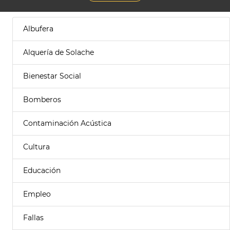
Albufera
Alquería de Solache
Bienestar Social
Bomberos
Contaminación Acústica
Cultura
Educación
Empleo
Fallas