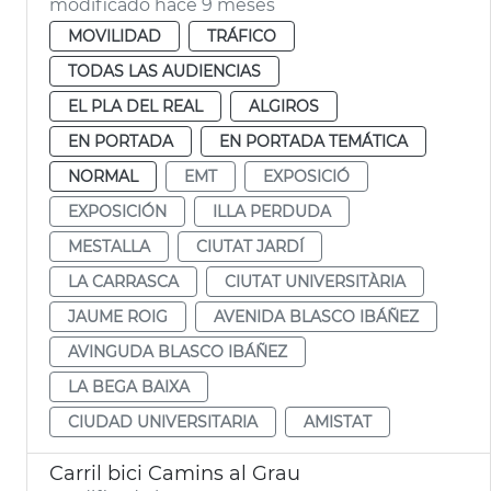
modificado hace 9 meses
MOVILIDAD
TRÁFICO
TODAS LAS AUDIENCIAS
EL PLA DEL REAL
ALGIROS
EN PORTADA
EN PORTADA TEMÁTICA
NORMAL
EMT
EXPOSICIÓ
EXPOSICIÓN
ILLA PERDUDA
MESTALLA
CIUTAT JARDÍ
LA CARRASCA
CIUTAT UNIVERSITÀRIA
JAUME ROIG
AVENIDA BLASCO IBÁÑEZ
AVINGUDA BLASCO IBÁÑEZ
LA BEGA BAIXA
CIUDAD UNIVERSITARIA
AMISTAT
Carril bici Camins al Grau