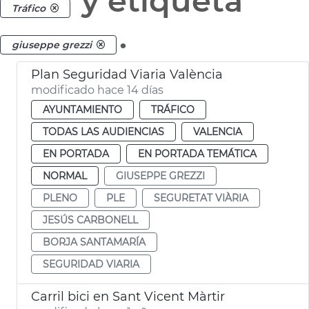
y etiqueta
Tráfico
.
giuseppe grezzi
Plan Seguridad Viaria València
modificado hace 14 días
AYUNTAMIENTO
TRÁFICO
TODAS LAS AUDIENCIAS
VALENCIA
EN PORTADA
EN PORTADA TEMÁTICA
NORMAL
GIUSEPPE GREZZI
PLENO
PLE
SEGURETAT VIÀRIA
JESÚS CARBONELL
BORJA SANTAMARÍA
SEGURIDAD VIARIA
Carril bici en Sant Vicent Màrtir