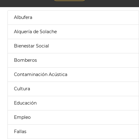
Albufera
Alquería de Solache
Bienestar Social
Bomberos
Contaminación Acústica
Cultura
Educación
Empleo
Fallas