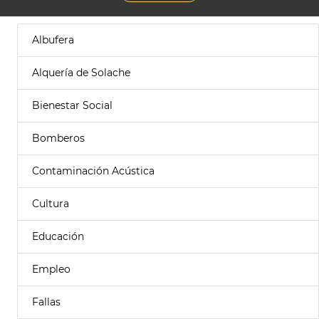
Albufera
Alquería de Solache
Bienestar Social
Bomberos
Contaminación Acústica
Cultura
Educación
Empleo
Fallas