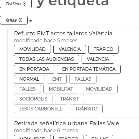
y etiqueta
Tráfico
.
fallas
Refurzo EMT actos falleros València
modificado hace 5 meses
MOVILIDAD
VALENCIA
TRÁFICO
TODAS LAS AUDIENCIAS
VALENCIA
EN PORTADA
EN PORTADA TEMÁTICA
NORMAL
EMT
FALLAS
FALLES
MOBILITAT
MOVILIDAD
SOCIOPOLIS
TRÀNSIT
JESÚS CARBONELL
TRÁNSITO
Retirada señalítica urbana Fallas València
modificado hace 6 meses