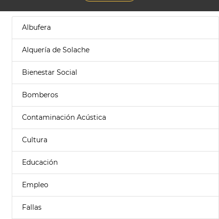
Albufera
Alquería de Solache
Bienestar Social
Bomberos
Contaminación Acústica
Cultura
Educación
Empleo
Fallas