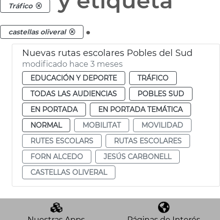
y etiqueta
Tráfico
.
castellas oliveral
Nuevas rutas escolares Pobles del Sud
modificado hace 3 meses
EDUCACIÓN Y DEPORTE
TRÁFICO
TODAS LAS AUDIENCIAS
POBLES SUD
EN PORTADA
EN PORTADA TEMÁTICA
NORMAL
MOBILITAT
MOVILIDAD
RUTES ESCOLARS
RUTAS ESCOLARES
FORN ALCEDO
JESÚS CARBONELL
CASTELLAS OLIVERAL
Nuestras Apps
Páginas de Interés