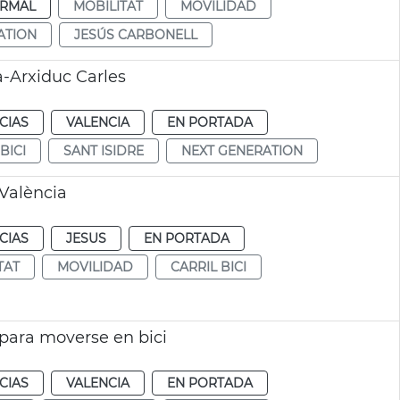
RMAL
MOBILITAT
MOVILIDAD
ATION
JESÚS CARBONELL
a-Arxiduc Carles
CIAS
VALENCIA
EN PORTADA
BICI
SANT ISIDRE
NEXT GENERATION
 València
CIAS
JESUS
EN PORTADA
TAT
MOVILIDAD
CARRIL BICI
para moverse en bici
CIAS
VALENCIA
EN PORTADA