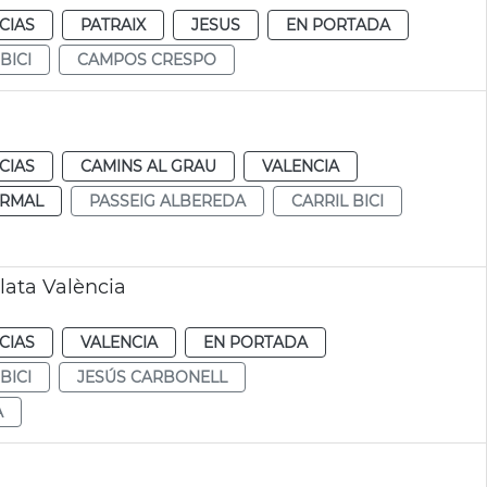
CIAS
PATRAIX
JESUS
EN PORTADA
BICI
CAMPOS CRESPO
CIAS
CAMINS AL GRAU
VALENCIA
RMAL
PASSEIG ALBEREDA
CARRIL BICI
Plata València
CIAS
VALENCIA
EN PORTADA
BICI
JESÚS CARBONELL
A