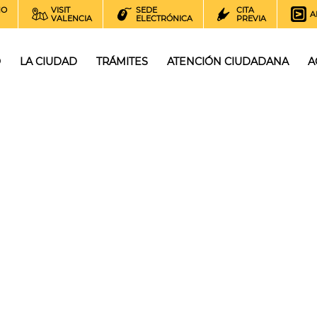
NO
VISIT
SEDE
CITA
A
VALENCIA
ELECTRÓNICA
PREVIA
O
LA CIUDAD
TRÁMITES
ATENCIÓN CIUDADANA
A