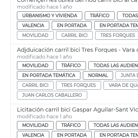
Començen les obres del nou carril bici al c
modificado hace 1 año
URBANISMO Y VIVIENDA
TRÁFICO
TODAS
VALENCIA
EN PORTADA
EN PORTADA TE
MOVILIDAD
CARRIL BICI
TRES FORQUES
Adjduicación carril bici Tres Forques - Vara
modificado hace 1 año
MOVILIDAD
TRÁFICO
TODAS LAS AUDIEN
EN PORTADA TEMÁTICA
NORMAL
JUNTA 
CARRIL BICI
TRES FORQUES
VARA DE QU
JUAN CARLOS CABALLERO
Licitación carril bici Gaspar Aguilar-Sant Vi
modificado hace 1 año
MOVILIDAD
TRÁFICO
TODAS LAS AUDIEN
VALENCIA
EN PORTADA
EN PORTADA TE