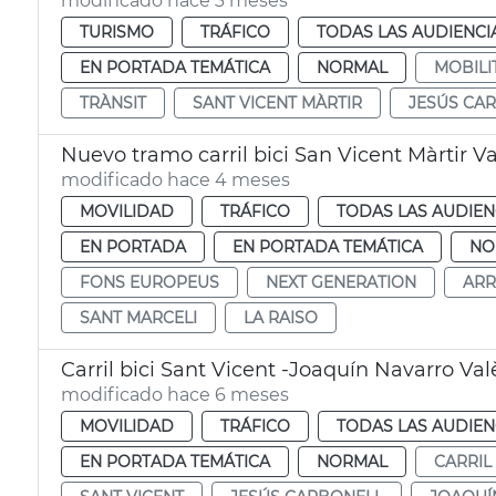
modificado hace 3 meses
TURISMO
TRÁFICO
TODAS LAS AUDIENCI
EN PORTADA TEMÁTICA
NORMAL
MOBILI
TRÀNSIT
SANT VICENT MÀRTIR
JESÚS CA
Nuevo tramo carril bici San Vicent Màrtir V
modificado hace 4 meses
MOVILIDAD
TRÁFICO
TODAS LAS AUDIEN
EN PORTADA
EN PORTADA TEMÁTICA
NO
FONS EUROPEUS
NEXT GENERATION
ARR
SANT MARCELI
LA RAISO
Carril bici Sant Vicent -Joaquín Navarro Val
modificado hace 6 meses
MOVILIDAD
TRÁFICO
TODAS LAS AUDIEN
EN PORTADA TEMÁTICA
NORMAL
CARRIL 