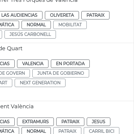
arrer Tres Forques de València
 LAS AUDIENCIAS
OLIVERETA
PATRAIX
MÁTICA
NORMAL
MOBILITAT
JESÚS CARBONELL
 de Quart
CIAS
VALENCIA
EN PORTADA
DE GOVERN
JUNTA DE GOBIERNO
ART
NEXT GENERATION
cent València
CIAS
EXTRAMURS
PATRAIX
JESUS
MÁTICA
NORMAL
PATRAIX
CARRIL BICI