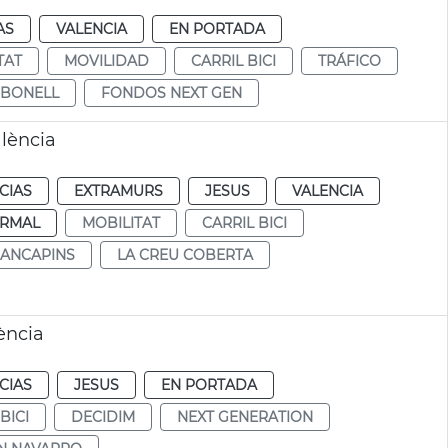
AS
VALENCIA
EN PORTADA
TAT
MOVILIDAD
CARRIL BICI
TRÁFICO
RBONELL
FONDOS NEXT GEN
alència
CIAS
EXTRAMURS
JESUS
VALENCIA
RMAL
MOBILITAT
CARRIL BICI
ANCAPINS
LA CREU COBERTA
ència
CIAS
JESUS
EN PORTADA
BICI
DECIDIM
NEXT GENERATION