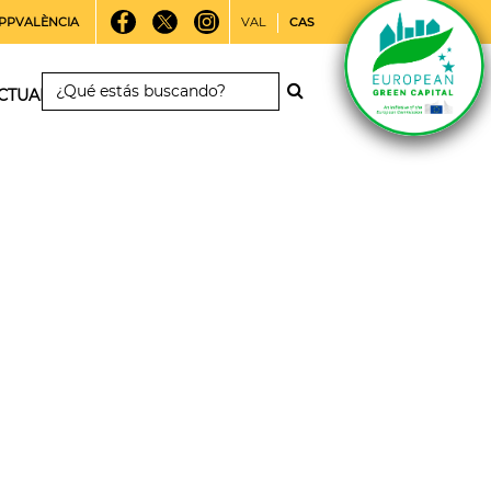
PPVALÈNCIA
VAL
CAS
CTUALIDAD