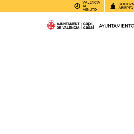
VALENCIA
GOBIER
AL
ABIERTO
MINUTO
AYUNTAMIENT