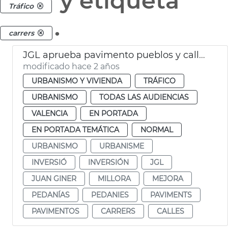
y etiqueta
Tráfico
.
carrers
JGL aprueba pavimento pueblos y calles València
modificado hace 2 años
URBANISMO Y VIVIENDA
TRÁFICO
URBANISMO
TODAS LAS AUDIENCIAS
VALENCIA
EN PORTADA
EN PORTADA TEMÁTICA
NORMAL
URBANISMO
URBANISME
INVERSIÓ
INVERSIÓN
JGL
JUAN GINER
MILLORA
MEJORA
PEDANÍAS
PEDANIES
PAVIMENTS
PAVIMENTOS
CARRERS
CALLES