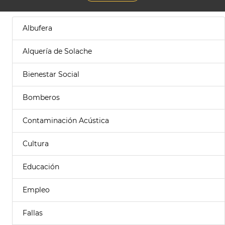
Albufera
Alquería de Solache
Bienestar Social
Bomberos
Contaminación Acústica
Cultura
Educación
Empleo
Fallas