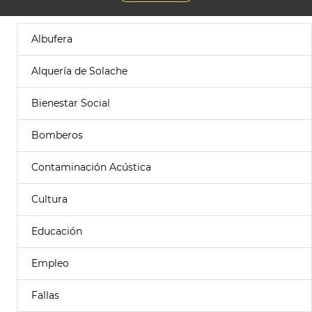
Albufera
Alquería de Solache
Bienestar Social
Bomberos
Contaminación Acústica
Cultura
Educación
Empleo
Fallas