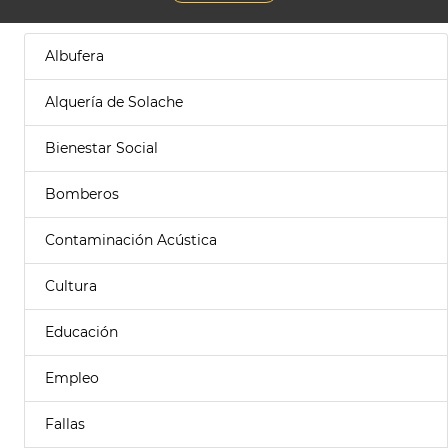
Albufera
Alquería de Solache
Bienestar Social
Bomberos
Contaminación Acústica
Cultura
Educación
Empleo
Fallas