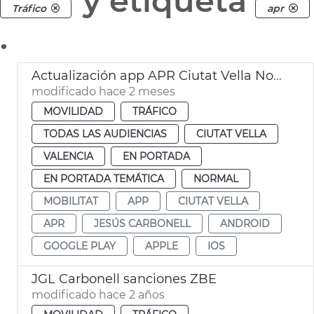
y etiqueta
Tráfico
apr
.
Actualización app APR Ciutat Vella Norte València
modificado hace 2 meses
MOVILIDAD
TRÁFICO
TODAS LAS AUDIENCIAS
CIUTAT VELLA
VALENCIA
EN PORTADA
EN PORTADA TEMÁTICA
NORMAL
MOBILITAT
APP
CIUTAT VELLA
APR
JESÚS CARBONELL
ANDROID
GOOGLE PLAY
APPLE
IOS
JGL Carbonell sanciones ZBE
modificado hace 2 años