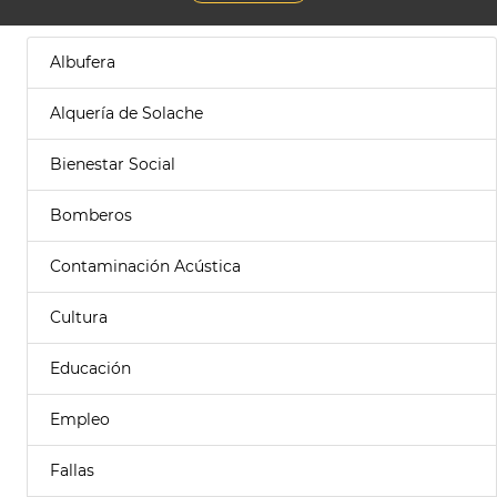
Albufera
Alquería de Solache
Bienestar Social
Bomberos
Contaminación Acústica
Cultura
Educación
Empleo
Fallas