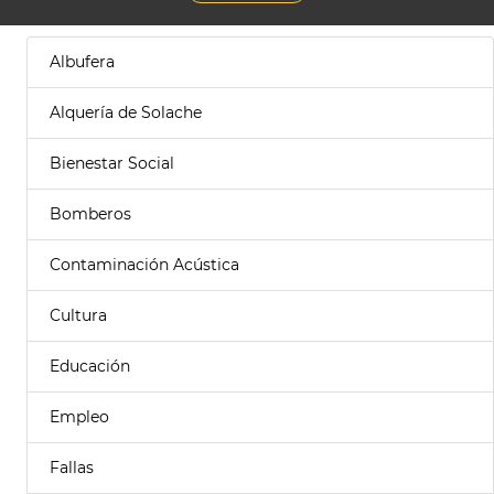
Albufera
Alquería de Solache
Bienestar Social
Bomberos
Contaminación Acústica
Cultura
Educación
Empleo
Fallas