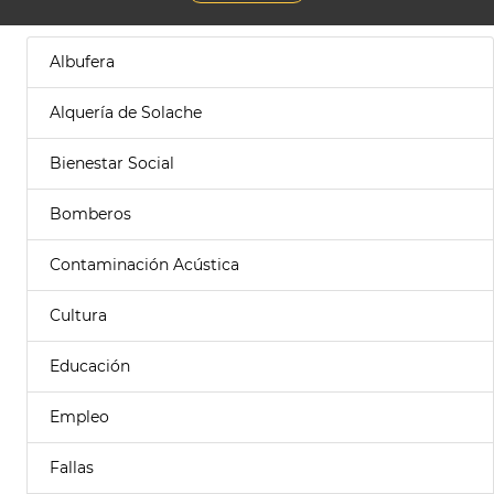
Albufera
Alquería de Solache
Bienestar Social
Bomberos
Contaminación Acústica
Cultura
Educación
Empleo
Fallas