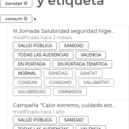
y etiqueta
Sanidad
.
consum
III Jornada Salubridad seguridad higiene gimnasios
modificado hace 2 meses
SALUD PÚBLICA
SANIDAD
TODAS LAS AUDIENCIAS
VALENCIA
EN PORTADA
EN PORTADA TEMÁTICA
NORMAL
SANIDAD
SANITAT
CONSUM
CONSUMO
SALUBRITAT
SALUBRIDAD
GIMNASIOS
Campaña “Calor extremo, cuidado extremo” València
modificado hace 1 año
SALUD PÚBLICA
SANIDAD