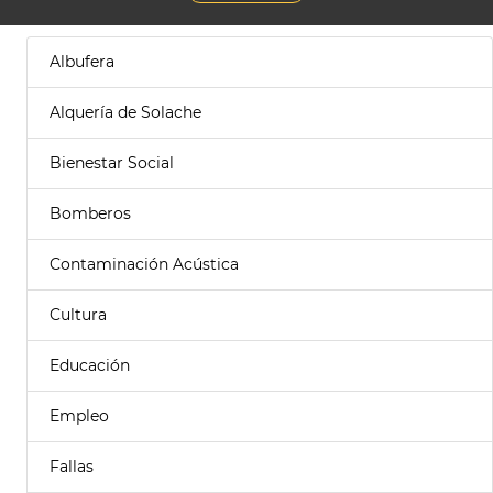
Albufera
Alquería de Solache
Bienestar Social
Bomberos
Contaminación Acústica
Cultura
Educación
Empleo
Fallas