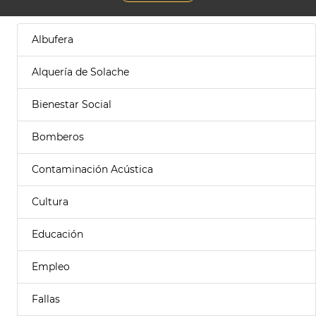
Albufera
Alquería de Solache
Bienestar Social
Bomberos
Contaminación Acústica
Cultura
Educación
Empleo
Fallas