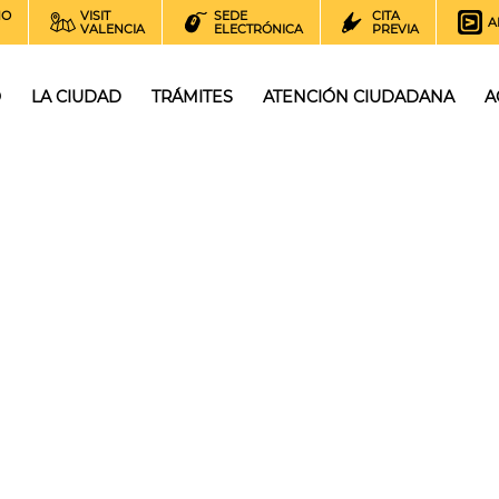
NO
VISIT
SEDE
CITA
A
VALENCIA
ELECTRÓNICA
PREVIA
O
LA CIUDAD
TRÁMITES
ATENCIÓN CIUDADANA
A