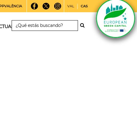
PPVALÈNCIA
VAL
CAS
CTUALIDAD