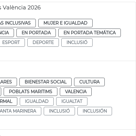
 València 2026
AS INCLUSIVAS
MUJER E IGUALDAD
NCIA
EN PORTADA
EN PORTADA TEMÁTICA
ESPORT
DEPORTE
INCLUSIÓ
LARES
BIENESTAR SOCIAL
CULTURA
POBLATS MARITIMS
VALENCIA
RMAL
IGUALDAD
IGUALTAT
ANTA MARINERA
INCLUSIÓ
INCLUSIÓN
6