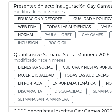
Presentación acto inauguración Gay Games
modificado hace 3 meses
EDUCACIÓN Y DEPORTE
IGUALDAD Y POLÍTIC
WEB FDM
TODAS LAS AUDIENCIAS
VALE
NORMAL
PAULA LLOBET
GAY GAMES
INCLUSIÓN
ROCÍO GIL
QR inlcusivo Semana Santa Marinera 2026
modificado hace 4 meses
BIENESTAR SOCIAL
CULTURA Y FIESTAS POPU
MUJER E IGUALDAD
TODAS LAS AUDIENCIAS
EN PORTADA
EN PORTADA TEMÁTICA
NO
DISCAPACITAT
DISCAPACIDAD
SEMANA S
SETMANA SANTA MARINERA
6.000 deportistas inscritos Gay Games 202