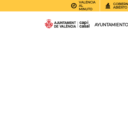
VALENCIA
GOBIER
AL
ABIERTO
MINUTO
AYUNTAMIENT