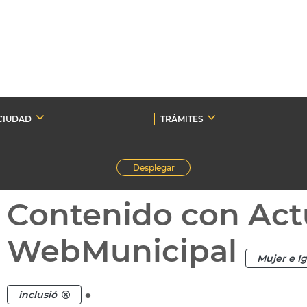
CIUDAD
TRÁMITES
Desplegar
Contenido con Act
WebMunicipal
Mujer e I
.
inclusió