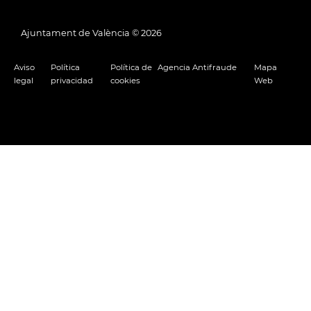
Ajuntament de València ©
2026
Aviso
Política
Política de
Agencia Antifraude
Mapa
legal
privacidad
cookies
Web