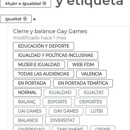
y etiqueta
Mujer e Igualdad
.
igualtat
Cierre y balance Gay Games
modificado hace 1 mes
EDUCACIÓN Y DEPORTE
IGUALDAD Y POLÍTICAS INCLUSIVAS
MUJER E IGUALDAD
WEB FDM
TODAS LAS AUDIENCIAS
VALENCIA
EN PORTADA
EN PORTADA TEMÁTICA
NORMAL
IGUALDAD
IGUALTAT
BALANÇ
ESPORTS
DEPORTES
GAI GAMES
GAY GAMES
LGTBI
BALANCE
DIVERSITAT
DIVERSIDAD
TANCAMENT
CIERRE