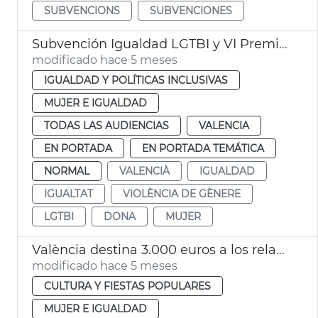
SUBVENCIONS
SUBVENCIONES
Subvención Igualdad LGTBI y VI Premios Igualdad València
modificado hace 5 meses
IGUALDAD Y POLÍTICAS INCLUSIVAS
MUJER E IGUALDAD
TODAS LAS AUDIENCIAS
VALENCIA
EN PORTADA
EN PORTADA TEMÁTICA
NORMAL
VALENCIÀ
IGUALDAD
IGUALTAT
VIOLÈNCIA DE GÈNERE
LGTBI
DONA
MUJER
València destina 3.000 euros a los relatos premiados en el X Certamen 'Beatriu Civera' 2026
modificado hace 5 meses
CULTURA Y FIESTAS POPULARES
MUJER E IGUALDAD