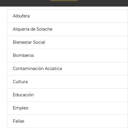
Albufera
Alquería de Solache
Bienestar Social
Bomberos
Contaminación Acústica
Cultura
Educación
Empleo
Fallas