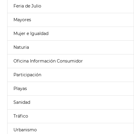
Feria de Julio
Mayores
Mujer e Igualdad
Naturia
Oficina Información Consumidor
Participación
Playas
Sanidad
Tráfico
Urbanismo